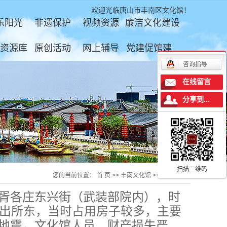
欢迎光临唐山市丰南区文化馆！
乐阳光
非遗保护
视频资源
廉洁文化建设
资源库
原创活动
网上辅导
党建促馆建
咨询指导
在线留言
分享到...
扫描二维码
您的当前位置：
首 页
>>
丰南文化馆
>>
关于我们
原胥各庄东兴街（武装部院内），时
街派出所东，当时占用房子较多，主要
大地震，文化馆人员、财产损失严