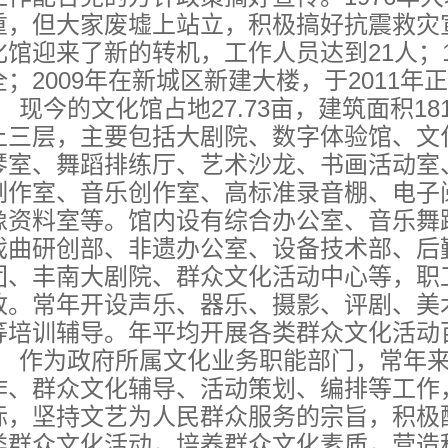
重，但大家废墟上站立，积极搞好抗震救灾
化馆迎来了新的转机，工作人员达到21人；
全；2009年在新城区新建大楼，于2011年
现今的文化馆占地27.73亩，建筑面积18
上三层，主要包括大剧院、数字体验馆、文
琴室、舞蹈排练厅、艺术沙龙、书画活动室
制作室、音乐创作室、高标准录音棚、电子
像资料室等。馆内设有综合办公室、音乐舞
戏曲研创部、非遗办公室、设备技术部、后
团、丰南大剧院、群众文化活动中心等，职
放。常年开设声乐、器乐、摄影、评剧、美
等培训辅导。年平均开展各类群众文化活动
作为政府所属文化业务职能部门，常年来
作、群众文化辅导、活动策划、编排等工作
标，坚持文艺为人民群众服务的宗旨，积极
类群众文化活动，培养群众文化素质，营造