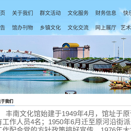
页
关于我们
群文活动
文化服务
财务信息
快
告
馆办刊物
乡镇文化
文化交流
网上展厅
艺术
关于我们
丰南文化馆始建于1949年4月，馆址于
有工作人员4名；1950年6月迁至原河沿
工作配合党的方针政策搞好宣传。1976年